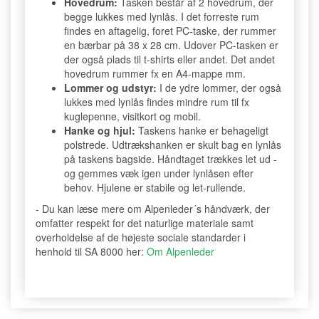
Hovedrum:
Tasken består af 2 hovedrum, der
begge lukkes med lynlås. I det forreste rum
findes en aftagelig, foret PC-taske, der rummer
en bærbar på 38 x 28 cm. Udover PC-tasken er
der også plads til t-shirts eller andet. Det andet
hovedrum rummer fx en A4-mappe mm.
Lommer og udstyr:
I de ydre lommer, der også
lukkes med lynlås findes mindre rum til fx
kuglepenne, visitkort og mobil.
Hanke og hjul:
Taskens hanke er behageligt
polstrede. Udtrækshanken er skult bag en lynlås
på taskens bagside. Håndtaget trækkes let ud -
og gemmes væk igen under lynlåsen efter
behov. Hjulene er stabile og let-rullende.
- Du kan læse mere om Alpenleder´s håndværk, der
omfatter respekt for det naturlige materiale samt
overholdelse af de højeste sociale standarder i
henhold til SA 8000 her:
Om Alpenleder