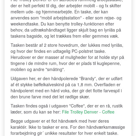
der er helt perfekt til dig, der arbejder mobilt - og fx skifter
mellem ude- og hjemmearbejde. En taske, der kan
anvendes som "mobil arbejdsstation" - eller som rejse- og
weekendtaske. Du kan benytte trolley-funktionen efter
behov, da udtrækshåndtaget ligger skjult bag en lynlås på
taskens bagside, og let trækkes frem eller gemmes væk.
Tasken består af 2 store hovedrum, der lukkes med lynlås,
og hvor der findes en udtagelig PC-polstret taske.
Herudover er der masser af muligheder for at holde styr på
tingene i de mindre rum, hvor der er plads til kuglepenne,
mobilen og andre "småting".
Udgaven her, er den håndpolerede ”Brandy”, der er udført
af ét stykke bøffelkalveskind på ca 1,8 mm. Overfladen er
håndpoleret med en hård voks, der gir det flotte farvespil i
den brune farve med det let rødlige skær.
Tasken findes også i udgaven "Coffee", der er en rå, rustik
læder, som du kan se her:
File Trolley Denver - Coffee
Begge udgaver er et flot håndværk med hver deres
karaktér. Ikke to tasker er ens. For den håndværksmæssige
forarbejdning gir´ unikke resultater for hver enkelt taske.