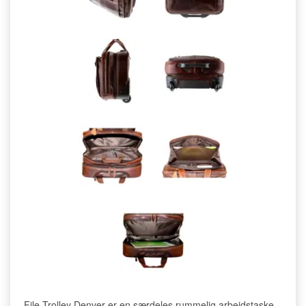
File Trolley Denver er en særdeles rummelig arbejdstaske,