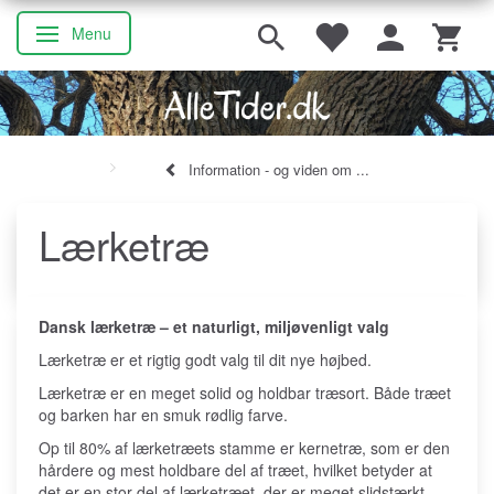
Menu
Skifte navigation
Information - og viden om ...
Lærketræ
Dansk lærketræ – et naturligt, miljøvenligt valg
Lærketræ er et rigtig godt valg til dit nye højbed.
Lærketræ er en meget solid og holdbar træsort. Både træet
og barken har en smuk rødlig farve.
Op til 80% af lærketræets stamme er kernetræ, som er den
hårdere og mest holdbare del af træet, hvilket betyder at
det er en stor del af lærketræet, der er meget slidstærkt.