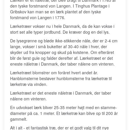
Lærken er et nåletræ, der blev bragt til Danmark i 1765 af
den tyske forstmand von Langen. I Tinghus Plantage i
Gribskov kan man se en lærk plantet af den tyske
forstmand von Langen i 1776.
Lærketræer vokser nu i hele Danmark, da de kan vokse i
stort set alle typer jordbund. De kræver dog en del lys.
De lysegrønne og bløde ikke-stikkende nåle, der er 2-4 cm
lange, vokser i små buketter af 30-40 nåle i hver, der
skyder ud fra knopper og skud på kvistene. Om efteråret
blir de først gule og falder derefter af. Lærketræet er det
eneste nåletræ i Danmark, der taber nålene om vinteren.
Lærketræet blomstrer om foråret hvert andet år.
Hanblomsterne bestøver hunblomsterne fra lærketræ til
lærketræ via vinden.
Lærketræet er det eneste nåletræ i Danmark, der taber
nålene om vinteren.
En udvokset lærk bliver 25-35 meter højt med en stamme-
diameter på ca. 1 meter. Et lærketræ kan blive op til 200 år
gammelt.
Alt i alt - et fantastisk træ, der er et godt valg til dit nye