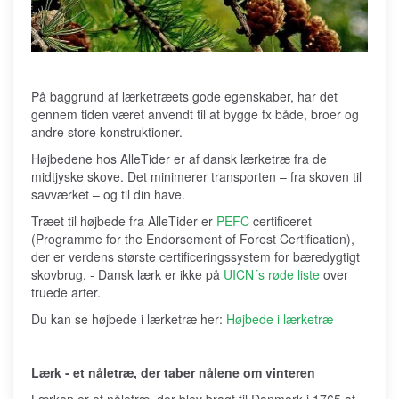
På baggrund af lærketræets gode egenskaber, har det
gennem tiden været anvendt til at bygge fx både, broer og
andre store konstruktioner.
Højbedene hos AlleTider er af dansk lærketræ fra de
midtjyske skove. Det minimerer transporten – fra skoven til
savværket – og til din have.
Træet til højbede fra AlleTider er
PEFC
certificeret
(Programme for the Endorsement of Forest Certification),
der er verdens største certificeringssystem for bæredygtigt
skovbrug. - Dansk lærk er ikke på
UICN´s røde liste
over
truede arter.
Du kan se højbede i lærketræ her:
Højbede i lærketræ
Lærk - et nåletræ, der taber nålene om vinteren