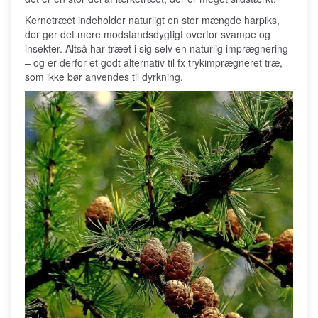
Kernetræet indeholder naturligt en stor mængde harpiks,
der gør det mere modstandsdygtigt overfor svampe og
insekter. Altså har træet i sig selv en naturlig imprægnering
– og er derfor et godt alternativ til fx trykimprægneret træ,
som ikke bør anvendes til dyrkning.