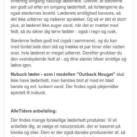
ordentlig omgang naturligt læderfedt. Udover, at støvlerne
ser godt ud efter en omgang læderfedt, så forlængerne du
også støvlernes levetid. Læderets smidighed bevares, så
det ikke udtørrer og risikerer sprækker. Og så er det et stort
plus, at læderet ikke suger vand, når det er mættet med
fedt, så du sikrer dig tørre fødder - også i regn og rusk.
Støvlerne fedtes godt ind (også i sømmene), og du kan
med fordel lade dem stå og trække et par timer eller natten
over, hvis læderet er meget udtørret. Derefter gnubber du
den overskydende fedt af - og dine støvler bliver smidige og
lækre igen.
Nubuck læder - som i modellen "Outback Nougat"
skal
ikke have læderfedt, men børstes blot af med en blød
børste og evt. lunkent vand. Der findes også plejemidler
specielt til nubuck.
AlleTiders anbefaling:
Der findes mange forskellige læderfedt produkter. Vi vil
anbefale dig, at vælge et naturprodukt, der er baseret på
bivoks og olier. Dem er der også danske producenter af, så