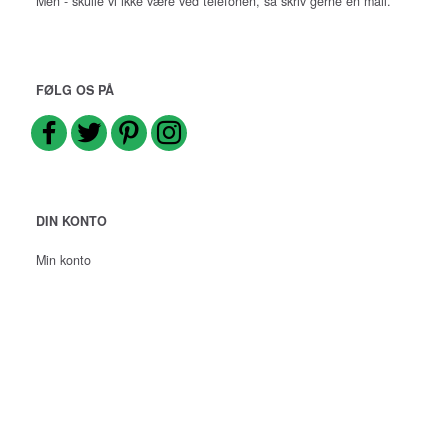
Men - skulle vi ikke være ved telefonen, så skriv gerne en mail.
FØLG OS PÅ
DIN KONTO
Min konto
Adressebog
Ønskeliste
Ordrehistorik
Nyhedsbrev