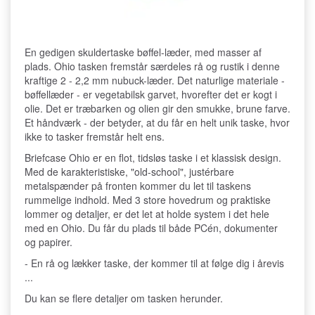
En gedigen skuldertaske bøffel-læder, med masser af
plads. Ohio tasken fremstår særdeles rå og rustik i denne
kraftige 2 - 2,2 mm nubuck-læder. Det naturlige materiale -
bøffellæder - er vegetabilsk garvet, hvorefter det er kogt i
olie. Det er træbarken og olien gir den smukke, brune farve.
Et håndværk - der betyder, at du får en helt unik taske, hvor
ikke to tasker fremstår helt ens.
Briefcase Ohio er en flot, tidsløs taske i et klassisk design.
Med de karakteristiske, "old-school", justérbare
metalspænder på fronten kommer du let til taskens
rummelige indhold. Med 3 store hovedrum og praktiske
lommer og detaljer, er det let at holde system i det hele
med en Ohio. Du får du plads til både PCén, dokumenter
og papirer.
- En rå og lækker taske, der kommer til at følge dig i årevis
...
Du kan se flere detaljer om tasken herunder.