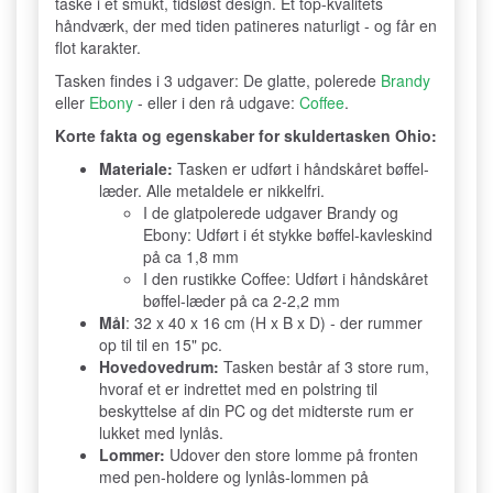
taske i et smukt, tidsløst design. Et top-kvalitets
håndværk, der med tiden patineres naturligt - og får en
flot karakter.
Tasken findes i 3 udgaver: De glatte, polerede
Brandy
eller
Ebony
- eller i den rå udgave:
Coffee
.
Korte fakta og egenskaber for skuldertasken Ohio:
Materiale:
Tasken er udført i håndskåret bøffel-
læder. Alle metaldele er nikkelfri.
I de glatpolerede udgaver Brandy og
Ebony: Udført i ét stykke bøffel-kavleskind
på ca 1,8 mm
I den rustikke Coffee: Udført i håndskåret
bøffel-læder på ca 2-2,2 mm
Mål
: 32 x 40 x 16 cm (H x B x D) - der rummer
op til til en 15" pc.
Hovedovedrum:
Tasken består af 3 store rum,
hvoraf et er indrettet med en polstring til
beskyttelse af din PC og det midterste rum er
lukket med lynlås.
Lommer:
Udover den store lomme på fronten
med pen-holdere og lynlås-lommen på