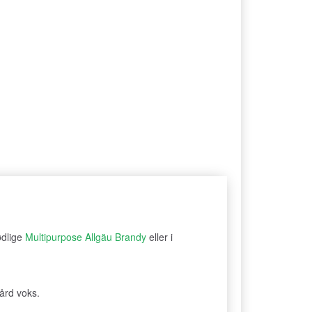
ødlige
Multipurpose Allgäu Brandy
eller i
ård voks.