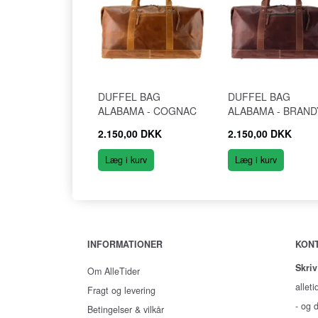
DUFFEL BAG
DUFFEL BAG
ALABAMA - COGNAC
ALABAMA - BRAND
2.150,00 DKK
2.150,00 DKK
Læg i kurv
Læg i kurv
INFORMATIONER
KON
Skriv
Om AlleTider
alleti
Fragt og levering
- og d
Betingelser & vilkår