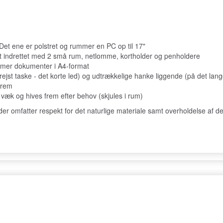
Det ene er polstret og rummer en PC op til 17"
lt indrettet med 2 små rum, netlomme, kortholder og penholdere
mmer dokumenter i A4-format
st taske - det korte led) og udtrækkelige hanke liggende (på det lang
rrem
k og hives frem efter behov (skjules i rum)
 omfatter respekt for det naturlige materiale samt overholdelse af de 