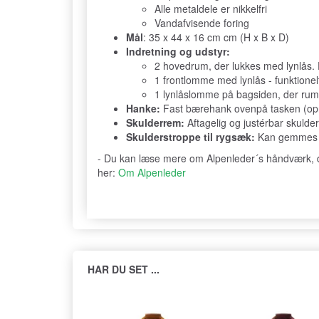
Alle metaldele er nikkelfri
Vandafvisende foring
Mål
: 35 x 44 x 16 cm cm (H x B x D)
Indretning og udstyr:
2 hovedrum, der lukkes med lynlås. 
1 frontlomme med lynlås - funktione
1 lynlåslomme på bagsiden, der ru
Hanke:
Fast bærehank ovenpå tasken (oprej
Skulderrem:
Aftagelig og justérbar skulde
Skulderstroppe til rygsæk:
Kan gemmes væ
- Du kan læse mere om Alpenleder´s håndværk, der
her:
Om Alpenleder
HAR DU SET ...