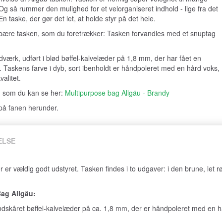
 Og så rummer den mulighed for et velorganiseret indhold - lige fra det
En taske, der gør det let, at holde styr på det hele.
du bære tasken, som du foretrækker: Tasken forvandles med et snuptag
dværk, udført i blød bøffel-kalvelæder på 1,8 mm, der har fået en
. Taskens farve i dyb, sort ibenholdt er håndpoleret med en hård voks,
alitet.
, som du kan se her:
Multipurpose bag Allgäu - Brandy
 på fanen herunder.
ELSE
r er vældig godt udstyret. Tasken findes i to udgaver: i den brune, let r
Bag Allgäu:
åndskåret bøffel-kalvelæder på ca. 1,8 mm, der er håndpoleret med en h