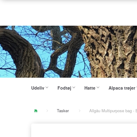
Udeliv
Fodtøj
Hatte
Alpaca trøjer
Tasker
Allgäu Multipurpose bag -