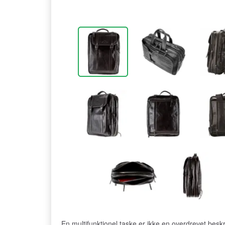
En multifunktionel taske er ikke en overdrevet besk