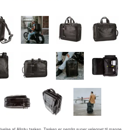
rivelse af Allgäu tasken. Tasken er nemlig super velegnet til mange