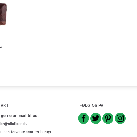
Y
TAKT
FØLG OS PÅ
 gerne en mail til os:
der@alletider.dk
u kan forvente svar ret hurtigt.