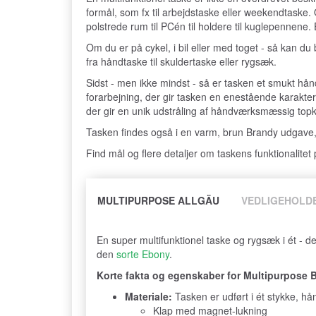
formål, som fx til arbejdstaske eller weekendtaske.
polstrede rum til PCén til holdere til kuglepennene. 
Om du er på cykel, i bil eller med toget - så kan 
fra håndtaske til skuldertaske eller rygsæk.
Sidst - men ikke mindst - så er tasken et smukt hån
forarbejning, der gir tasken en enestående karakter
der gir en unik udstråling af håndværksmæssig topkv
Tasken findes også i en varm, brun Brandy udgave
Find mål og flere detaljer om taskens funktionalitet
MULTIPURPOSE ALLGÄU
VEDLIGEHOLD
En super multifunktionel taske og rygsæk i ét - de
den
sorte Ebony
.
Korte fakta og egenskaber for Multipurpose 
Materiale:
Tasken er udført i ét stykke, h
Klap med magnet-lukning