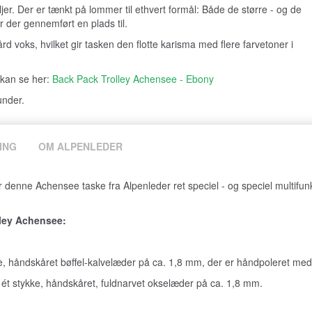
jer. Der er tænkt på lommer til ethvert formål: Både de større - og de
r der gennemført en plads til.
d voks, hvilket gir tasken den flotte karisma med flere farvetoner i
 kan se her:
Back Pack Trolley Achensee - Ebony
under.
ING
OM ALPENLEDER
denne Achensee taske fra Alpenleder ret speciel - og speciel multifunkt
lley Achensee:
ke, håndskåret bøffel-kalvelæder på ca. 1,8 mm, der er håndpoleret me
i ét stykke, håndskåret, fuldnarvet okselæder på ca. 1,8 mm.