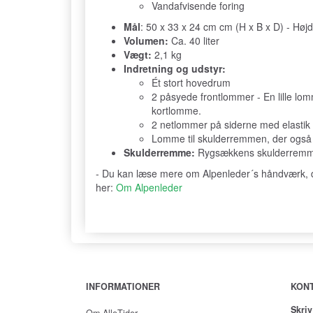
Vandafvisende foring
Mål
: 50 x 33 x 24 cm cm (H x B x D) - Hø
Volumen:
Ca. 40 liter
Vægt:
2,1 kg
Indretning og udstyr:
Ét stort hovedrum
2 påsyede frontlommer - En lille l
kortlomme.
2 netlommer på siderne med elastik
Lomme til skulderremmen, der også 
Skulderremme:
Rygsækkens skulderremme 
- Du kan læse mere om Alpenleder´s håndværk, der
her:
Om Alpenleder
INFORMATIONER
KON
Skriv
Om AlleTider