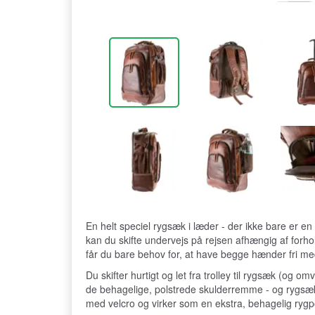
En helt speciel rygsæk i læder - der ikke bare er e
kan du skifte undervejs på rejsen afhængig af forh
får du bare behov for, at have begge hænder fri m
Du skifter hurtigt og let fra trolley til rygsæk (og 
de behagelige, polstrede skulderremme - og rygsække
med velcro og virker som en ekstra, behagelig rygpo