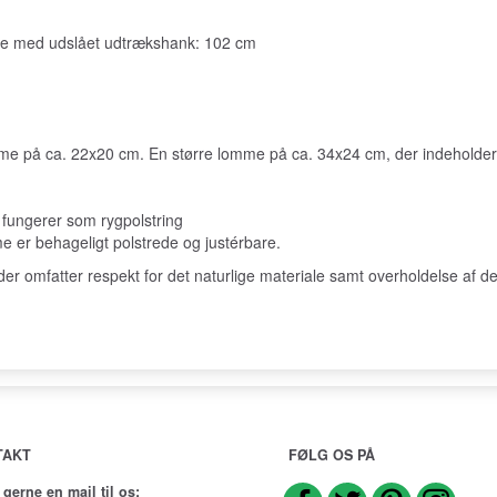
jde med udslået udtrækshank: 102 cm
omme på ca. 22x20 cm. En større lomme på ca. 34x24 cm, der indeholde
fungerer som rygpolstring
er behageligt polstrede og justérbare.
 omfatter respekt for det naturlige materiale samt overholdelse af de 
TAKT
FØLG OS PÅ
 gerne en mail til os: