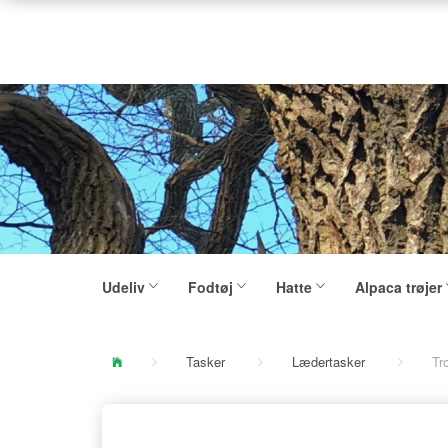
Udeliv
Fodtøj
Hatte
Alpaca trøjer
Tasker
Lædertasker
Tr