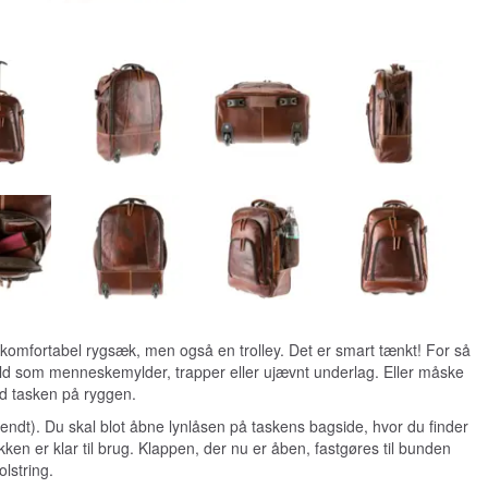
n komfortabel rygsæk, men også en trolley. Det er smart tænkt! For så
old som menneskemylder, trapper eller ujævnt underlag. Eller måske
ed tasken på ryggen.
omvendt). Du skal blot åbne lynlåsen på taskens bagside, hvor du finder
n er klar til brug. Klappen, der nu er åben, fastgøres til bunden
lstring.