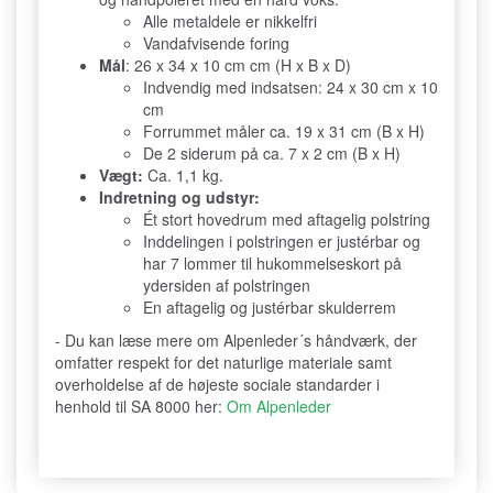
Alle metaldele er nikkelfri
Vandafvisende foring
Mål
: 26 x 34 x 10 cm cm (H x B x D)
Indvendig med indsatsen: 24 x 30 cm x 10
cm
Forrummet måler ca. 19 x 31 cm (B x H)
De 2 siderum på ca. 7 x 2 cm (B x H)
Vægt:
Ca. 1,1 kg.
Indretning og udstyr:
Ét stort hovedrum med aftagelig polstring
Inddelingen i polstringen er justérbar og
har 7 lommer til hukommelseskort på
ydersiden af polstringen
En aftagelig og justérbar skulderrem
- Du kan læse mere om Alpenleder´s håndværk, der
omfatter respekt for det naturlige materiale samt
overholdelse af de højeste sociale standarder i
henhold til SA 8000 her:
Om Alpenleder