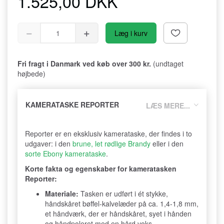
1.525,00 DKK
Læg i kurv
Fri fragt i Danmark ved køb over 300 kr.
(undtaget
højbede)
KAMERATASKE REPORTER
LÆS MERE...
Reporter er en eksklusiv kamerataske, der findes i to
udgaver: i den
brune, let rødlige Brandy
eller i den
sorte Ebony kamerataske
.
Korte fakta og egenskaber for kameratasken
Reporter:
Materiale:
Tasken er udført i ét stykke,
håndskåret bøffel-kalvelæder på ca. 1,4-1,8 mm,
et håndværk, der er håndskåret, syet i hånden
og håndpoleret med en hård voks.