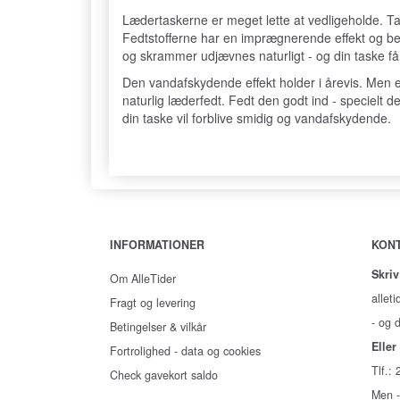
Lædertaskerne er meget lette at vedligeholde. Task
Fedtstofferne har en imprægnerende effekt og bev
og skrammer udjævnes naturligt - og din taske få
Den vandafskydende effekt holder i årevis. Men e
naturlig læderfedt. Fedt den godt ind - specielt de
din taske vil forblive smidig og vandafskydende.
INFORMATIONER
KON
Skriv
Om AlleTider
alleti
Fragt og levering
- og d
Betingelser & vilkår
Eller 
Fortrolighed - data og cookies
Tlf.:
Check gavekort saldo
Men -