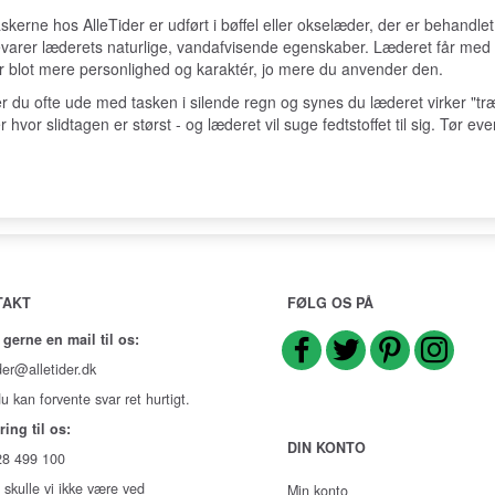
erne hos AlleTider er udført i bøffel eller okselæder, der er behandlet 
arer læderets naturlige, vandafvisende egenskaber. Læderet får med ti
r blot mere personlighed og karaktér, jo mere du anvender den.
r du ofte ude med tasken i silende regn og synes du læderet virker "t
r hvor slidtagen er størst - og læderet vil suge fedtstoffet til sig. Tør 
TAKT
FØLG OS PÅ
 gerne en mail til os:
der@alletider.dk
u kan forvente svar ret hurtigt.
ring til os:
DIN KONTO
 28 499 100
 skulle vi ikke være ved
Min konto