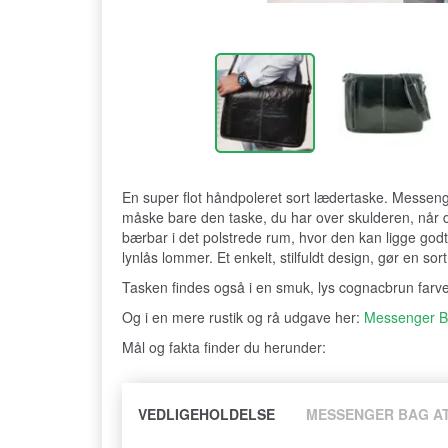
En super flot håndpoleret sort lædertaske. Messenger
måske bare den taske, du har over skulderen, når
bærbar i det polstrede rum, hvor den kan ligge god
lynlås lommer. Et enkelt, stilfuldt design, gør en sort
Tasken findes også i en smuk, lys cognacbrun farv
Og i en mere rustik og rå udgave her:
Messenger Ba
Mål og fakta finder du herunder:
VEDLIGEHOLDELSE
MESSENGER BAG A