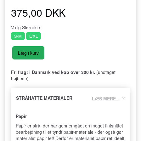
375,00 DKK
Vælg
Størrelse:
S/M
L/XL
Læg i kurv
Fri fragt i Danmark ved køb over 300 kr.
(undtaget
højbede)
STRÅHATTE MATERIALER
LÆS MERE...
Papir
Papir er strå, der har gennemgået en meget fintsnittet
bearbejdning til et tyndt papir-materiale - der også gør
materialet papir-let! Derfor er materialet papir ret ideelt