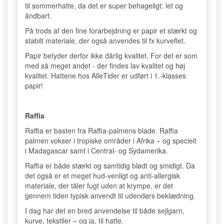
til sommerhatte, da det er super behageligt: let og
åndbart.
På trods af den fine forarbejdning er papir et stærkt og
stabilt materiale, der også anvendes til fx kurveflet.
Papir betyder derfor ikke dårlig kvalitet. For det er som
med så meget andet - der findes lav kvalitet og høj
kvalitet. Hattene hos AlleTider er udført i 1.-klasses
papir!
Raffia
Raffia er basten fra Raffia-palmens blade. Raffia
palmen vokser i tropiske områder i Afrika – og specielt
i Madagascar samt i Central- og Sydamerika.
Raffia er både stærkt og samtidig blødt og smidigt. Da
det også er et meget hud-venligt og anti-allergisk
materiale, der tåler fugt uden at krympe, er det
gennem tiden typisk anvendt til udendørs beklædning.
I dag har det en bred anvendelse til både sejlgarn,
kurve, tekstiler – og ja, til hatte.