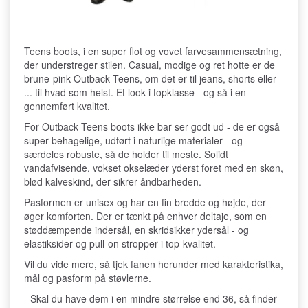
Teens boots, i en super flot og vovet farvesammensætning,
der understreger stilen. Casual, modige og ret hotte er de
brune-pink Outback Teens, om det er til jeans, shorts eller
... til hvad som helst. Et look i topklasse - og så i en
gennemført kvalitet.
For Outback Teens boots ikke bar ser godt ud - de er også
super behagelige, udført i naturlige materialer - og
særdeles robuste, så de holder til meste. Solidt
vandafvisende, vokset okselæder yderst foret med en skøn,
blød kalveskind, der sikrer åndbarheden.
Pasformen er unisex og har en fin bredde og højde, der
øger komforten. Der er tænkt på enhver deltaje, som en
støddæmpende indersål, en skridsikker ydersål - og
elastiksider og pull-on stropper i top-kvalitet.
Vil du vide mere, så tjek fanen herunder med karakteristika,
mål og pasform på støvlerne.
- Skal du have dem i en mindre størrelse end 36, så finder