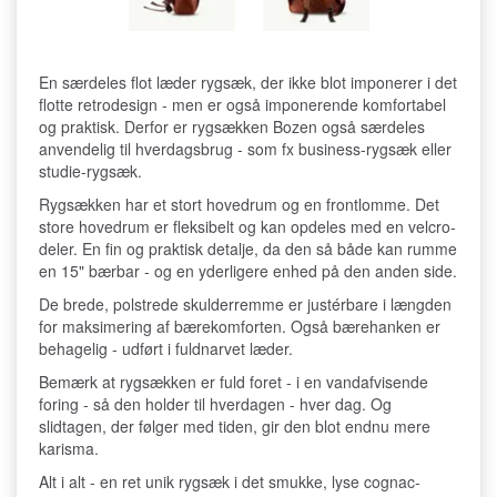
En særdeles flot læder rygsæk, der ikke blot imponerer i det
flotte retrodesign - men er også imponerende komfortabel
og praktisk. Derfor er rygsækken Bozen også særdeles
anvendelig til hverdagsbrug - som fx business-rygsæk eller
studie-rygsæk.
Rygsækken har et stort hovedrum og en frontlomme. Det
store hovedrum er fleksibelt og kan opdeles med en velcro-
deler. En fin og praktisk detalje, da den så både kan rumme
en 15" bærbar - og en yderligere enhed på den anden side.
De brede, polstrede skulderremme er justérbare i længden
for maksimering af bærekomforten. Også bærehanken er
behagelig - udført i fuldnarvet læder.
Bemærk at rygsækken er fuld foret - i en vandafvisende
foring - så den holder til hverdagen - hver dag. Og
slidtagen, der følger med tiden, gir den blot endnu mere
karisma.
Alt i alt - en ret unik rygsæk i det smukke, lyse cognac-