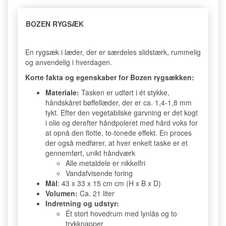
BOZEN RYGSÆK
En rygsæk i læder, der er særdeles slidstærk, rummelig
og anvendelig i hverdagen.
Korte fakta og egenskaber for Bozen rygsækken:
Materiale:
Tasken er udført i ét stykke,
håndskåret bøffellæder, der er ca. 1,4-1,8 mm
tykt. Efter den vegetabilske garvning er det kogt
i olie og derefter håndpoleret med hård voks for
at opnå den flotte, to-tonede effekt. En proces
der også medfører, at hver enkelt taske er et
gennemført, unikt håndværk
Alle metaldele er nikkelfri
Vandafvisende foring
Mål
: 43 x 33 x 15 cm cm (H x B x D)
Volumen:
Ca. 21 liter
Indretning og udstyr:
Ét stort hovedrum med lynlås og to
trykknapper