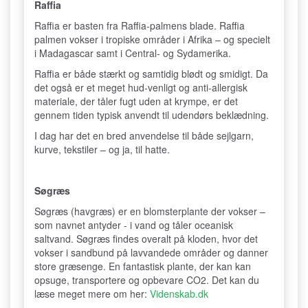
Raffia
Raffia er basten fra Raffia-palmens blade. Raffia
palmen vokser i tropiske områder i Afrika – og specielt
i Madagascar samt i Central- og Sydamerika.
Raffia er både stærkt og samtidig blødt og smidigt. Da
det også er et meget hud-venligt og anti-allergisk
materiale, der tåler fugt uden at krympe, er det
gennem tiden typisk anvendt til udendørs beklædning.
I dag har det en bred anvendelse til både sejlgarn,
kurve, tekstiler – og ja, til hatte.
Søgræs
Søgræs (havgræs) er en blomsterplante der vokser –
som navnet antyder - i vand og tåler oceanisk
saltvand. Søgræs findes overalt på kloden, hvor det
vokser i sandbund på lavvandede områder og danner
store græsenge. En fantastisk plante, der kan kan
opsuge, transportere og opbevare CO2. Det kan du
læse meget mere om her:
Videnskab.dk