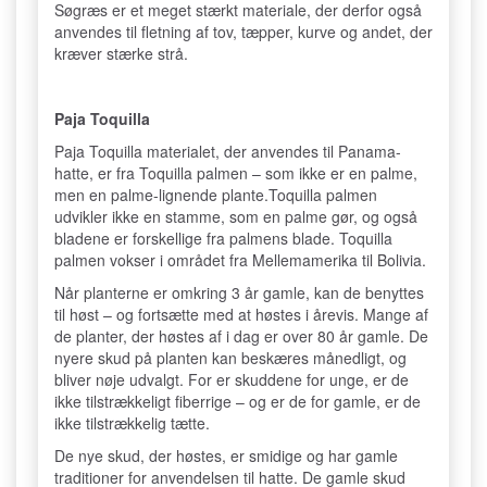
Søgræs er et meget stærkt materiale, der derfor også
anvendes til fletning af tov, tæpper, kurve og andet, der
kræver stærke strå.
Paja Toquilla
Paja Toquilla materialet, der anvendes til Panama-
hatte, er fra Toquilla palmen – som ikke er en palme,
men en palme-lignende plante.Toquilla palmen
udvikler ikke en stamme, som en palme gør, og også
bladene er forskellige fra palmens blade. Toquilla
palmen vokser i området fra Mellemamerika til Bolivia.
Når planterne er omkring 3 år gamle, kan de benyttes
til høst – og fortsætte med at høstes i årevis. Mange af
de planter, der høstes af i dag er over 80 år gamle. De
nyere skud på planten kan beskæres månedligt, og
bliver nøje udvalgt. For er skuddene for unge, er de
ikke tilstrækkeligt fiberrige – og er de for gamle, er de
ikke tilstrækkelig tætte.
De nye skud, der høstes, er smidige og har gamle
traditioner for anvendelsen til hatte. De gamle skud