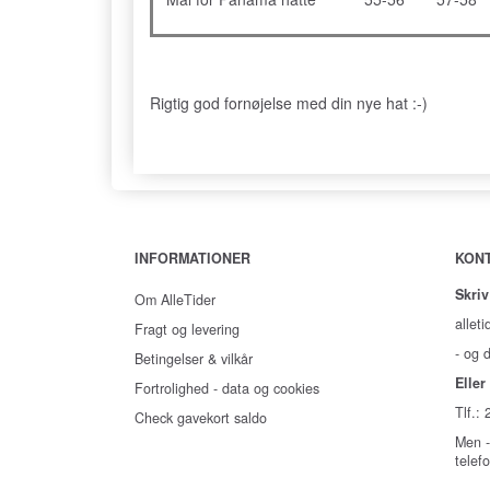
Rigtig god fornøjelse med din nye hat :-)
INFORMATIONER
KON
Skriv
Om AlleTider
alleti
Fragt og levering
- og d
Betingelser & vilkår
Eller 
Fortrolighed - data og cookies
Tlf.:
Check gavekort saldo
Men -
telef