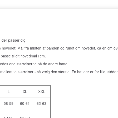
, der passer dig.
 hovedet: Mål fra midten af panden og rundt om hovedet, ca én cm ove
 passe til dit hovedmål i cm.
edes end størrelserne på de andre hatte.
e imellem to størrelser - så vælg den største. En hat der er for lille, sidd
L
XL
XXL
58-59
60-61
62-63
59-60
61-62
-