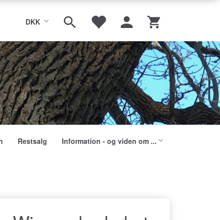
DKK
n
Restsalg
Information - og viden om ...