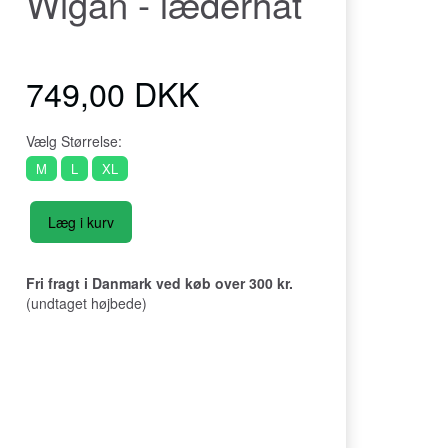
Wigan - læderhat
749,00 DKK
Vælg
Størrelse:
M
L
XL
Læg i kurv
Fri fragt i Danmark ved køb over 300 kr.
(undtaget højbede)