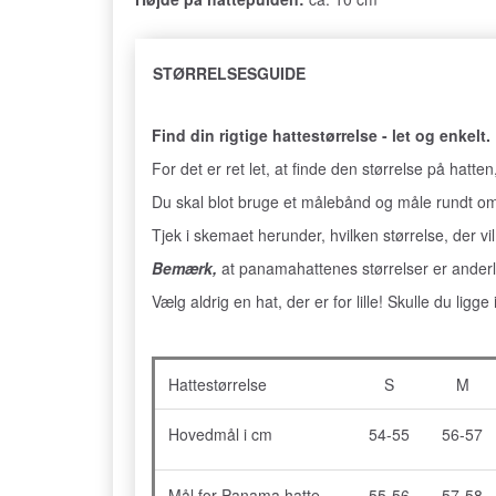
STØRRELSESGUIDE
Find din rigtige hattestørrelse - let og enkelt.
For det er ret let, at finde den størrelse på hatten
Du skal blot bruge et målebånd og måle rundt om
Tjek i skemaet herunder, hvilken størrelse, der vil
Bemærk,
at panamahattenes størrelser er anderl
Vælg aldrig en hat, der er for lille! Skulle du ligg
Hattestørrelse
S
M
Hovedmål i cm
54-55
56-57
Mål for Panama hatte
55-56
57-58