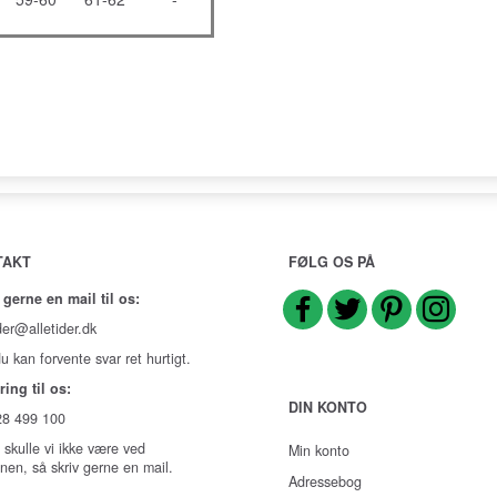
TAKT
FØLG OS PÅ
 gerne en mail til os:
der@alletider.dk
u kan forvente svar ret hurtigt.
ring til os:
DIN KONTO
 28 499 100
 skulle vi ikke være ved
Min konto
onen, så skriv gerne en mail.
Adressebog