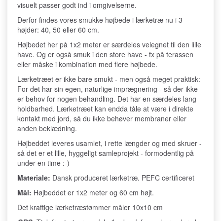
visuelt passer godt ind i omgivelserne.
Derfor findes vores smukke højbede i lærketræ nu i 3
højder: 40, 50 eller 60 cm.
Højbedet her på 1x2 meter er særdeles velegnet til den lille
have. Og er også smuk i den store have - fx på terassen
eller måske i kombination med flere højbede.
Lærketræet er ikke bare smukt - men også meget praktisk:
For det har sin egen, naturlige imprægnering - så der ikke
er behov for nogen behandling. Det har en særdeles lang
holdbarhed. Lærketræet kan endda tåle at være i direkte
kontakt med jord, så du ikke behøver membraner eller
anden beklædning.
Højbeddet leveres usamlet, i rette længder og med skruer -
så det er et lille, hyggeligt samleprojekt - formodentlig på
under en time :-)
Materiale:
Dansk produceret lærketræ. PEFC certificeret
Mål:
Højbeddet er 1x2 meter og 60 cm højt.
Det kraftige lærketræstømmer måler 10x10 cm