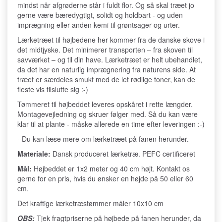
mindst når afgrøderne står i fuldt flor. Og så skal træet jo
gerne være bæredygtigt, solidt og holdbart - og uden
imprægning eller anden kemi til grøntsager og urter.
Lærketræet til højbedene her kommer fra de danske skove i
det midtjyske. Det minimerer transporten – fra skoven til
savværket – og til din have. Lærketræet er helt ubehandlet,
da det har en naturlig imprægnering fra naturens side. At
træet er særdeles smukt med de let rødlige toner, kan de
fleste vis tilslutte sig :-)
Tømmeret til højbeddet leveres opskåret i rette længder.
Montagevejledning og skruer følger med. Så du kan være
klar til at plante - måske allerede en time efter leveringen :-)
- Du kan læse mere om lærketræet på fanen herunder.
Materiale:
Dansk produceret lærketræ. PEFC certificeret
Mål:
Højbeddet er 1x2 meter og 40 cm højt. Kontakt os
gerne for en pris, hvis du ønsker en højde på 50 eller 60
cm.
Det kraftige lærketræstømmer måler 10x10 cm
OBS:
Tjek fragtpriserne på højbede på fanen herunder, da