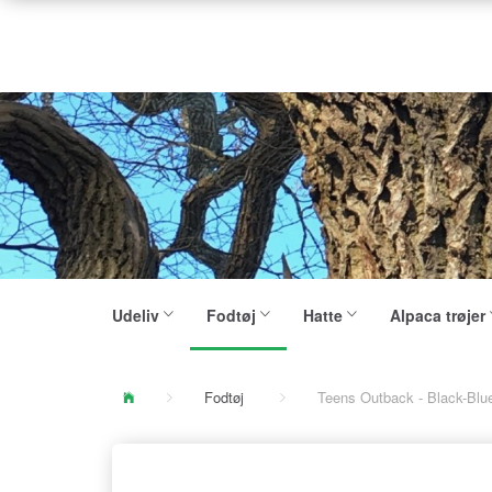
Udeliv
Fodtøj
Hatte
Alpaca trøjer
Fodtøj
Teens Outback - Black-Blu