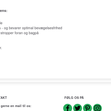
eens:
de
s - og bevarer optimal bevægelsesfrihed
e stropper foran og bagpå
r.
TAKT
FØLG OS PÅ
 gerne en mail til os: