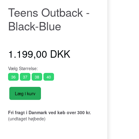
Teens Outback -
Black-Blue
1.199,00 DKK
Vælg
Størrelse:
36
37
38
40
Læg i kurv
Fri fragt i Danmark ved køb over 300 kr.
(undtaget højbede)