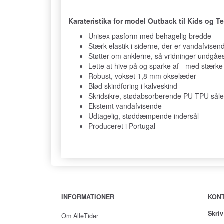
Karateristika for model Outback til Kids og T
Unisex pasform med behagelig bredde
Stærk elastik i siderne, der er vandafvisen
Støtter om anklerne, så vridninger undgåe
Lette at hive på og sparke af - med stærk
Robust, vokset 1,8 mm okselæder
Blød skindforing i kalveskind
Skridsikre, stødabsorberende PU TPU såle
Ekstemt vandafvisende
Udtagelig, støddæmpende indersål
Produceret i Portugal
INFORMATIONER
KON
Skriv
Om AlleTider