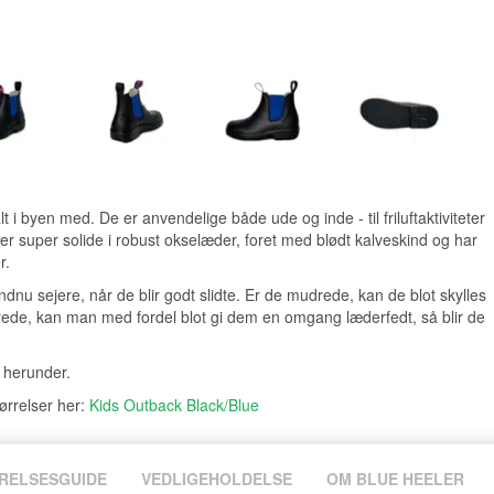
t i byen med. De er anvendelige både ude og inde - til friluftaktiviteter
 er super solide i robust okselæder, foret med blødt kalveskind og har
r.
ndnu sejere, når de blir godt slidte. Er de mudrede, kan de blot skylles
rede, kan man med fordel blot gi dem en omgang læderfedt, så blir de
 herunder.
ørrelser her:
Kids Outback Black/Blue
RELSESGUIDE
VEDLIGEHOLDELSE
OM BLUE HEELER