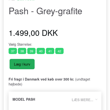
Pash - Grey-grafite
1.499,00 DKK
Vælg
Størrelse:
37
38
39
40
41
42
Læg i kurv
Fri fragt i Danmark ved køb over 300 kr.
(undtaget
højbede)
MODEL PASH
LÆS MERE...