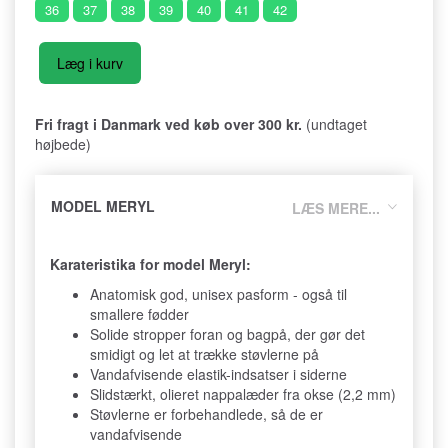
36
37
38
39
40
41
42
Læg i kurv
Fri fragt i Danmark ved køb over 300 kr.
(undtaget
højbede)
MODEL MERYL
LÆS MERE...
Karateristika for model Meryl:
Anatomisk god, unisex pasform - også til
smallere fødder
Solide stropper foran og bagpå, der gør det
smidigt og let at trække støvlerne på
Vandafvisende elastik-indsatser i siderne
Slidstærkt, olieret nappalæder fra okse (2,2 mm)
Støvlerne er forbehandlede, så de er
vandafvisende