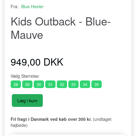
Fra:
Blue Heeler
Kids Outback - Blue-
Mauve
949,00 DKK
Vælg
Størrelse:
28
29
30
31
32
33
34
35
Læg i kurv
Fri fragt i Danmark ved køb over 300 kr.
(undtaget
højbede)