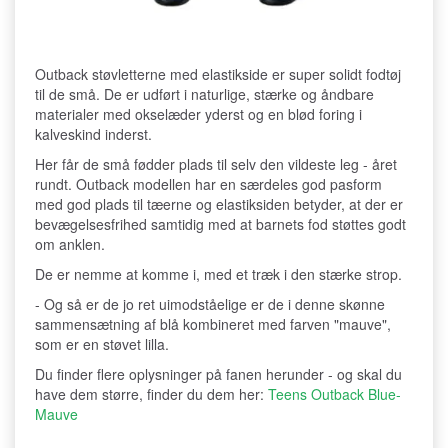
Outback støvletterne med elastikside er super solidt fodtøj
til de små. De er udført i naturlige, stærke og åndbare
materialer med okselæder yderst og en blød foring i
kalveskind inderst.
Her får de små fødder plads til selv den vildeste leg - året
rundt. Outback modellen har en særdeles god pasform
med god plads til tæerne og elastiksiden betyder, at der er
bevægelsesfrihed samtidig med at barnets fod støttes godt
om anklen.
De er nemme at komme i, med et træk i den stærke strop.
- Og så er de jo ret uimodståelige er de i denne skønne
sammensætning af blå kombineret med farven "mauve",
som er en støvet lilla.
Du finder flere oplysninger på fanen herunder - og skal du
have dem større, finder du dem her:
Teens Outback Blue-
Mauve