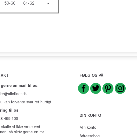
59-60
61-62
-
TAKT
FØLG OS PÅ
 gerne en mail til os:
der@alletider.dk
u kan forvente svar ret hurtigt.
ring til os:
DIN KONTO
 28 499 100
 skulle vi ikke være ved
Min konto
onen, så skriv gerne en mail.
Adressebog