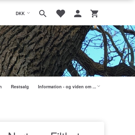
DKK
n
Restsalg
Information - og viden om ...