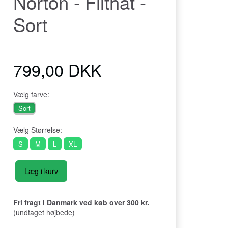
Norton - Filthat -
Sort
799,00 DKK
Vælg
farve:
Sort
Vælg
Størrelse:
S
M
L
XL
Læg i kurv
Fri fragt i Danmark ved køb over 300 kr.
(undtaget højbede)