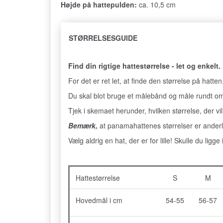
Højde på hattepulden:
ca. 10,5 cm
STØRRELSESGUIDE
Find din rigtige hattestørrelse - let og enkelt.
For det er ret let, at finde den størrelse på hatten
Du skal blot bruge et målebånd og måle rundt om
Tjek i skemaet herunder, hvilken størrelse, der vil
Bemærk,
at panamahattenes størrelser er anderl
Vælg aldrig en hat, der er for lille! Skulle du ligg
Hattestørrelse
S
M
Hovedmål i cm
54-55
56-57