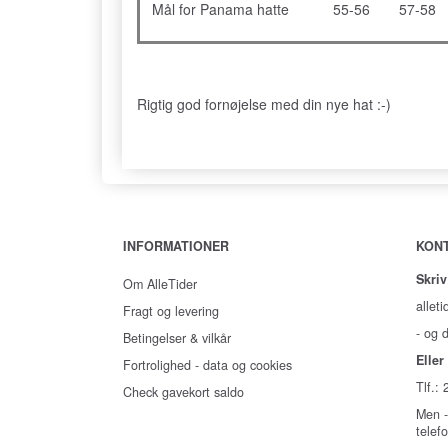
Mål for Panama hatte
55-56
57-58
Rigtig god fornøjelse med din nye hat :-)
INFORMATIONER
KON
Skriv
Om AlleTider
alleti
Fragt og levering
- og d
Betingelser & vilkår
Eller 
Fortrolighed - data og cookies
Tlf.:
Check gavekort saldo
Men -
telef