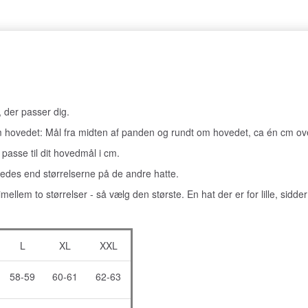
, der passer dig.
 hovedet: Mål fra midten af panden og rundt om hovedet, ca én cm ove
 passe til dit hovedmål i cm.
edes end størrelserne på de andre hatte.
e imellem to størrelser - så vælg den største. En hat der er for lille, sidd
L
XL
XXL
58-59
60-61
62-63