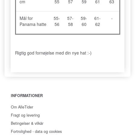
cm
55
57
59
61
63
Mål for
55-
57-
59-
61-
-
Panama hatte
56
58
60
62
Rigtig god fornøjelse med din nye hat :-)
INFORMATIONER
Om AlleTider
Fragt og levering
Betingelser & vilkår
Fortrolighed - data og cookies