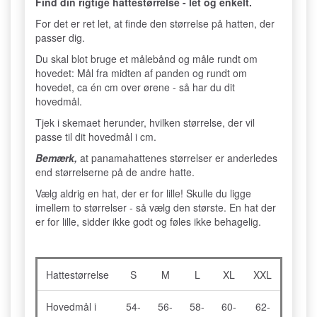
Find din rigtige hattestørrelse - let og enkelt.
For det er ret let, at finde den størrelse på hatten, der
passer dig.
Du skal blot bruge et målebånd og måle rundt om
hovedet: Mål fra midten af panden og rundt om
hovedet, ca én cm over ørene - så har du dit
hovedmål.
Tjek i skemaet herunder, hvilken størrelse, der vil
passe til dit hovedmål i cm.
Bemærk,
at panamahattenes størrelser er anderledes
end størrelserne på de andre hatte.
Vælg aldrig en hat, der er for lille! Skulle du ligge
imellem to størrelser - så vælg den største. En hat der
er for lille, sidder ikke godt og føles ikke behagelig.
Hattestørrelse
S
M
L
XL
XXL
Hovedmål i
54-
56-
58-
60-
62-