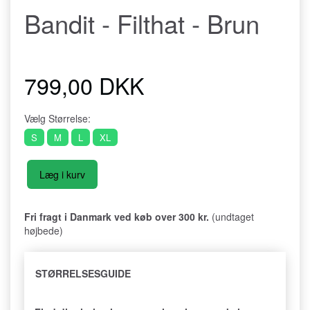
Bandit - Filthat - Brun
799,00 DKK
Vælg
Størrelse:
S
M
L
XL
Læg i kurv
Fri fragt i Danmark ved køb over 300 kr.
(undtaget
højbede)
STØRRELSESGUIDE