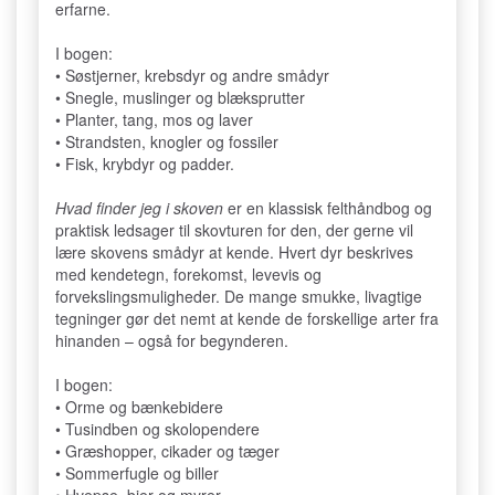
erfarne.
I bogen:
• Søstjerner, krebsdyr og andre smådyr
• Snegle, muslinger og blæksprutter
• Planter, tang, mos og laver
• Strandsten, knogler og fossiler
• Fisk, krybdyr og padder.
Hvad finder jeg i skoven
er en klassisk felthåndbog og
praktisk ledsager til skovturen for den, der gerne vil
lære skovens smådyr at kende. Hvert dyr beskrives
med kendetegn, forekomst, levevis og
forvekslingsmuligheder. De mange smukke, livagtige
tegninger gør det nemt at kende de forskellige arter fra
hinanden – også for begynderen.
I bogen:
• Orme og bænkebidere
• Tusindben og skolopendere
• Græshopper, cikader og tæger
• Sommerfugle og biller
• Hvepse, bier og myrer