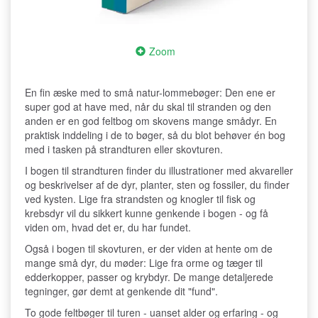
Zoom
En fin æske med to små natur-lommebøger: Den ene er
super god at have med, når du skal til stranden og den
anden er en god feltbog om skovens mange smådyr. En
praktisk inddeling i de to bøger, så du blot behøver én bog
med i tasken på strandturen eller skovturen.
I bogen til strandturen finder du illustrationer med akvareller
og beskrivelser af de dyr, planter, sten og fossiler, du finder
ved kysten. Lige fra strandsten og knogler til fisk og
krebsdyr vil du sikkert kunne genkende i bogen - og få
viden om, hvad det er, du har fundet.
Også i bogen til skovturen, er der viden at hente om de
mange små dyr, du møder: Lige fra orme og tæger til
edderkopper, passer og krybdyr. De mange detaljerede
tegninger, gør demt at genkende dit "fund".
To gode feltbøger til turen - uanset alder og erfaring - og