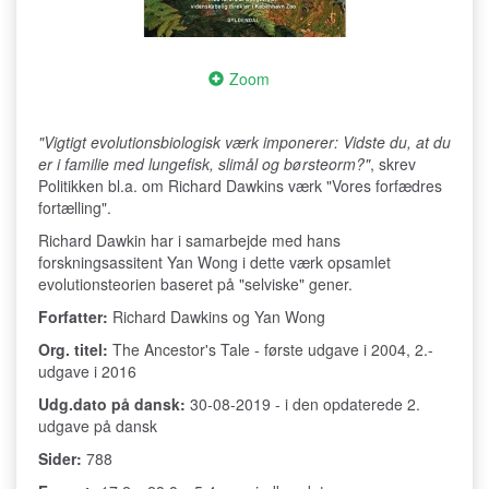
Zoom
"Vigtigt evolutionsbiologisk værk imponerer: Vidste du, at du
er i familie med lungefisk, slimål og børsteorm?"
, skrev
Politikken bl.a. om Richard Dawkins værk "Vores forfædres
fortælling".
Richard Dawkin har i samarbejde med hans
forskningsassitent Yan Wong i dette værk opsamlet
evolutionsteorien baseret på "selviske" gener.
Forfatter:
Richard Dawkins og Yan Wong
Org. titel:
The Ancestor's Tale - første udgave i 2004, 2.-
udgave i 2016
Udg.dato på dansk:
30-08-2019 - i den opdaterede 2.
udgave på dansk
Sider:
788