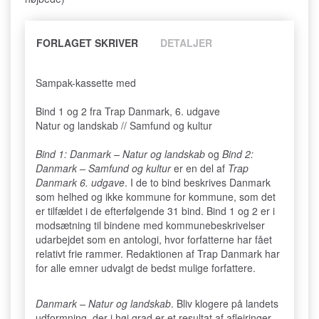
FORLAGET SKRIVER
DETALJER
Sampak-kassette med
Bind 1 og 2 fra Trap Danmark, 6. udgave
Natur og landskab // Samfund og kultur
Bind 1: Danmark – Natur og landskab
og
Bind 2:
Danmark – Samfund og kultur
er en del af
Trap
Danmark 6. udgave
. I de to bind beskrives Danmark
som helhed og ikke kommune for kommune, som det
er tilfældet i de efterfølgende 31 bind. Bind 1 og 2 er i
modsætning til bindene med kommunebeskrivelser
udarbejdet som en antologi, hvor forfatterne har fået
relativt frie rammer. Redaktionen af Trap Danmark har
for alle emner udvalgt de bedst mulige forfattere.
Danmark – Natur og landskab
. Bliv klogere på landets
udformning, der i høj grad er et resultat af aflejringer