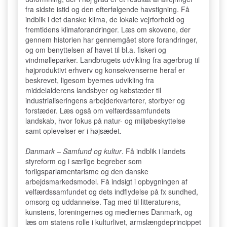
fra sidste istid og den efterfølgende havstigning. Få
indblik i det danske klima, de lokale vejrforhold og
fremtidens klimaforandringer. Læs om skovene, der
gennem historien har gennemgået store forandringer,
og om benyttelsen af havet til bl.a. fiskeri og
vindmølleparker. Landbrugets udvikling fra agerbrug til
højproduktivt erhverv og konsekvenserne heraf er
beskrevet, ligesom byernes udvikling fra
middelalderens landsbyer og købstæder til
industrialiseringens arbejderkvarterer, storbyer og
forstæder. Læs også om velfærdssamfundets
landskab, hvor fokus på natur- og miljøbeskyttelse
samt oplevelser er i højsædet.
Danmark – Samfund og kultur
. Få indblik i landets
styreform og i særlige begreber som
forligsparlamentarisme og den danske
arbejdsmarkedsmodel. Få indsigt i opbygningen af
velfærdssamfundet og dets indflydelse på fx sundhed,
omsorg og uddannelse. Tag med til litteraturens,
kunstens, foreningernes og mediernes Danmark, og
læs om statens rolle i kulturlivet, armslængdeprincippet