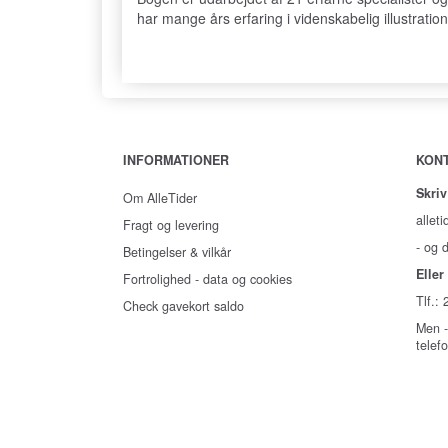
har mange års erfaring i videnskabelig illustration
INFORMATIONER
KON
Skriv
Om AlleTider
alleti
Fragt og levering
- og d
Betingelser & vilkår
Eller 
Fortrolighed - data og cookies
Tlf.:
Check gavekort saldo
Men -
telef