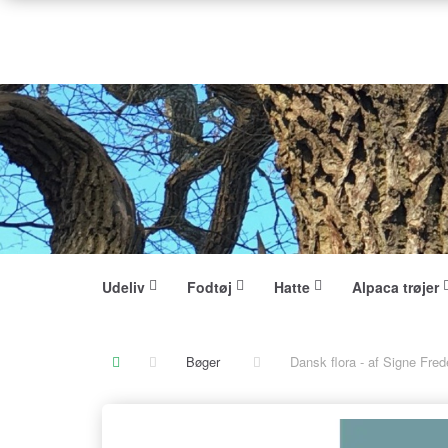
Udeliv
Fodtøj
Hatte
Alpaca trøjer
Bøger
Dansk flora - af Signe Fr