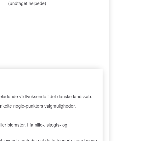
(undtaget højbede)
yneladende vildtvoksende i det danske landskab.
 enkelte nøgle-punkters valgmuligheder.
er blomster. I familie-, slægts- og
 af levende materiale af de to tegnere, som begge