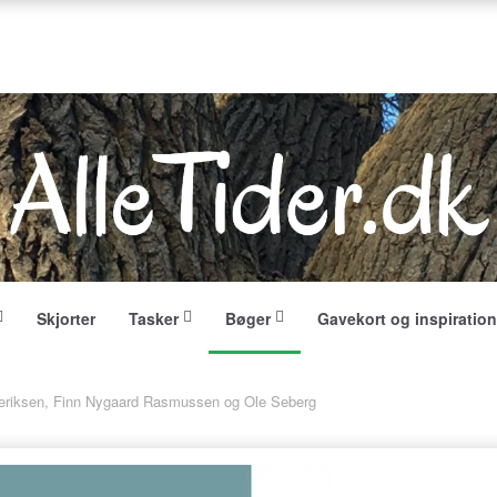
Skjorter
Tasker
Bøger
Gavekort og inspiration
ederiksen, Finn Nygaard Rasmussen og Ole Seberg