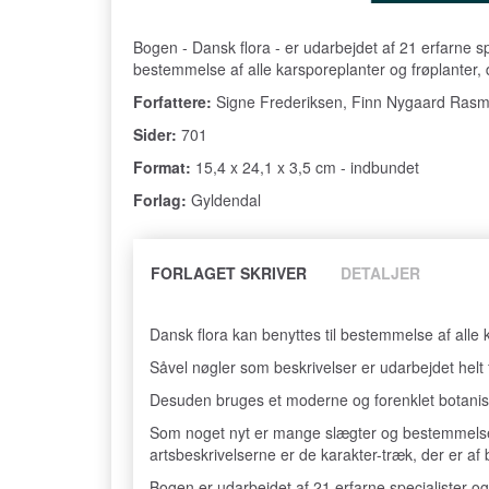
Bogen - Dansk flora - er udarbejdet af 21 erfarne sp
bestemmelse af alle karsporeplanter og frøplanter, 
Forfattere:
Signe Frederiksen, Finn Nygaard Ras
Sider:
701
Format:
15,4 x 24,1 x 3,5 cm - indbundet
Forlag:
Gyldendal
FORLAGET SKRIVER
DETALJER
Dansk flora kan benyttes til bestemmelse af alle 
Såvel nøgler som beskrivelser er udarbejdet helt 
Desuden bruges et moderne og forenklet botanis
Som noget nyt er mange slægter og bestemmelsestekn
artsbeskrivelserne er de karakter-træk, der er 
Bogen er udarbejdet af 21 erfarne specialister og