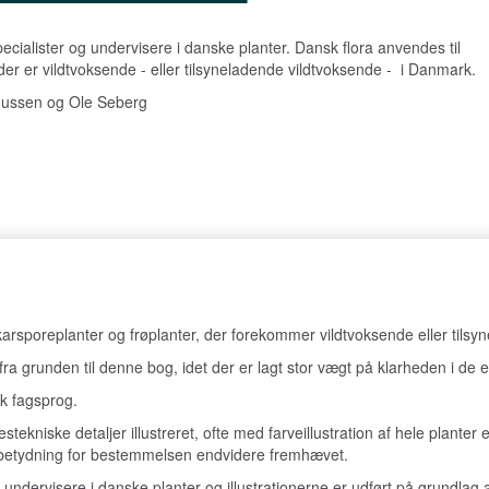
ecialister og undervisere i danske planter. Dansk flora anvendes til
der er vildtvoksende - eller tilsyneladende vildtvoksende - i Danmark.
mussen og Ole Seberg
karsporeplanter og frøplanter, der forekommer vildtvoksende eller tils
fra grunden til denne bog, idet der er lagt stor vægt på klarheden i de
k fagsprog.
iske detaljer illustreret, ofte med farveillustration af hele planter ell
af betydning for bestemmelsen endvidere fremhævet.
 undervisere i danske planter og illustrationerne er udført på grundlag